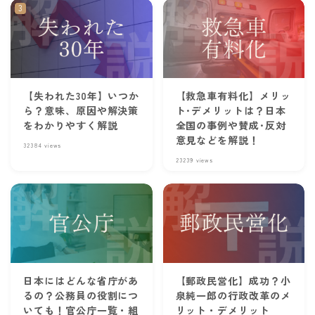
【失われた30年】いつか
【救急車有料化】メリッ
ら？意味、原因や解決策
ト･デメリットは？日本
をわかりやすく解説
全国の事例や賛成･反対
意見などを解説！
32384
views
23239
views
日本にはどんな省庁があ
【郵政民営化】成功？小
るの？公務員の役割につ
泉純一郎の行政改革のメ
いても！官公庁一覧・組
リット・デメリット