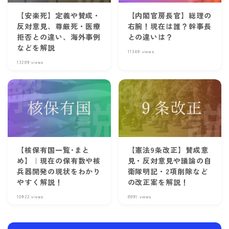
【安楽死】定義や賛成・
【内閣官房長官】総理の
反対意見、尊厳死・医療
右腕！現在は誰？幹事長
拒否との違い、海外事例
との違いは？
などを解説
11348
views
13289
views
【核保有国一覧･まと
【憲法9条改正】賛成意
め】｜現在の保有数や核
見・反対意見や議論の自
兵器開発の現状をわかり
衛隊明記・2項削除など
やすく解説！
の改正案を解説！
10922
views
8891
views