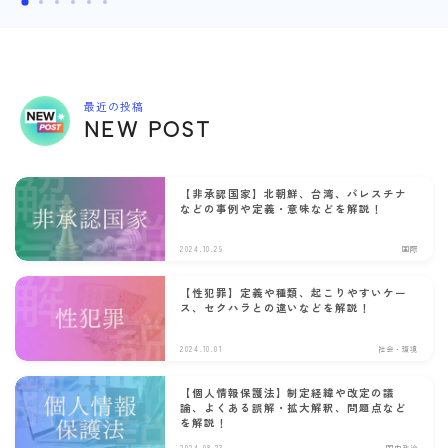
最近の投稿
NEW POST
【非承認国家】北朝鮮、台湾、パレスチナ
などの事例や定義・意味などを解説！
2024.10.29
国際
【性犯罪】定義や種類、起こりやすいケー
ス、セクハラとの違いなどを解説！
2024.10.01
社会・環境
【個人情報保護法】制定経緯や改定の議
論、よくある誤解・拡大解釈、問題点など
を解説！
2024.08.23
国内政治