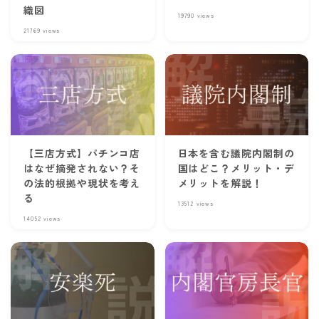
織図
19790
views
21769
views
【三店方式】パチンコ店
日本を含む議院内閣制の
はなぜ摘発されない？そ
国はどこ？メリット・デ
の法的根拠や現状を考え
メリットを解説！
る
13512
views
14052
views