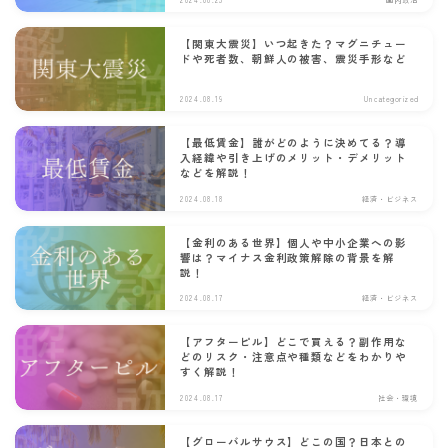
【関東大震災】いつ起きた？マグニチュー
ドや死者数、朝鮮人の被害、震災手形など
2024.08.19
Uncategorized
【最低賃金】誰がどのように決めてる？導
入経緯や引き上げのメリット・デメリット
などを解説！
2024.08.18
経済・ビジネス
【金利のある世界】個人や中小企業への影
響は？マイナス金利政策解除の背景を解
説！
2024.08.17
経済・ビジネス
【アフターピル】どこで買える？副作用な
どのリスク・注意点や種類などをわかりや
すく解説！
2024.08.17
社会・環境
【グローバルサウス】どこの国？日本との