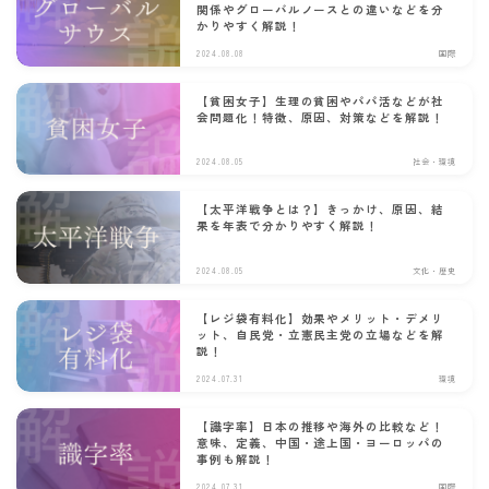
関係やグローバルノースとの違いなどを分
かりやすく解説！
2024.08.08
国際
【貧困女子】生理の貧困やパパ活などが社
会問題化！特徴、原因、対策などを解説！
2024.08.05
社会・環境
【太平洋戦争とは？】きっかけ、原因、結
果を年表で分かりやすく解説！
2024.08.05
文化・歴史
【レジ袋有料化】効果やメリット・デメリ
ット、自民党・立憲民主党の立場などを解
説！
2024.07.31
環境
【識字率】日本の推移や海外の比較など！
意味、定義、中国・途上国・ヨーロッパの
事例も解説！
2024.07.31
国際