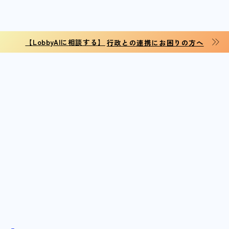
【LobbyAIに相談する】
行政との連携にお困りの方へ
2
【性犯罪】定義や種類、起こりやすいケ
ース、セクハラとの違いなどを解説！