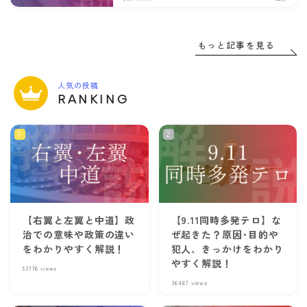
もっと記事を見る
人気の投稿
RANKING
【右翼と左翼と中道】政
【9.11同時多発テロ】な
治での意味や政策の違い
ぜ起きた？原因･目的や
をわかりやすく解説！
犯人、きっかけをわかり
やすく解説！
53776
views
36467
views