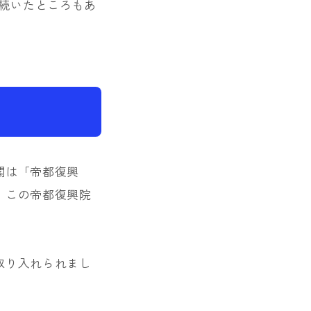
日続いたところもあ
閣は「帝都復興
。この帝都復興院
取り入れられまし