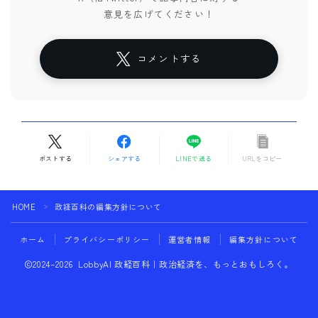
意見を広げてください！
コメントする
ポストする
シェアする
LINEで送る
URLをコピー
HOME
政経百科の編集方針について
＞
ホーム
プライバシーポリシー
運営者情報
編集方針について
2024–2026 LobbyAI 政経百科｜政治経済を、もっとおもしろく。