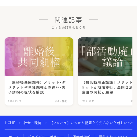
関連記事
こちらの記事もどうぞ
【離婚後共同親権】メリット･デ
【部活動廃止議論】メリット
メリットや単独親権との違い･実
リットと地域移行、全国自治
子誘拐の現状を解説
議論の現状と展望
2024.05.27
社会・環境
2024.05.13
学校
HOME
社会・環境
【マルハラ】いつから話題？くだらない？新しいハラ
＞
＞
ホーム
プライバシーポリシー
運営者情報
編集方針について