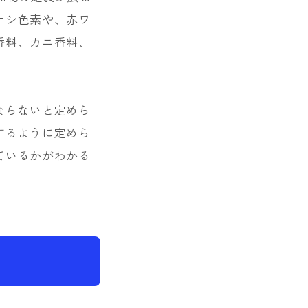
ナシ色素や、赤ワ
香料、カニ香料、
ならないと定めら
するように定めら
ているかがわかる