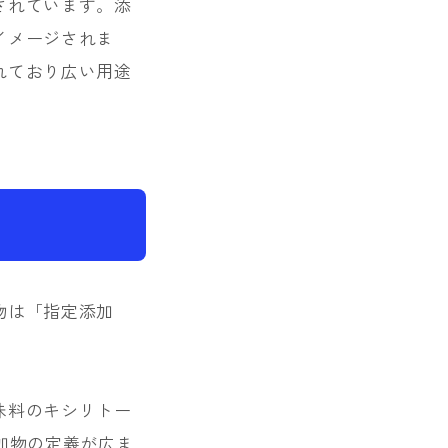
されています。添
イメージされま
れており広い用途
物は「指定添加
味料のキシリトー
添加物の定義が広ま