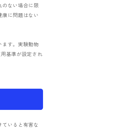
れのない場合に限
健康に問題はない
います。実験動物
使用基準が設定され
けていると有害な