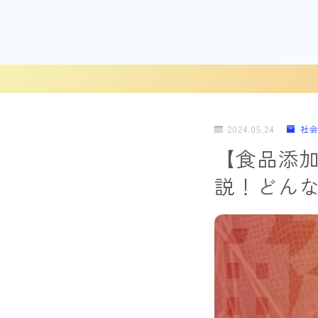
2024.05.24
社
【食品添
説！どん