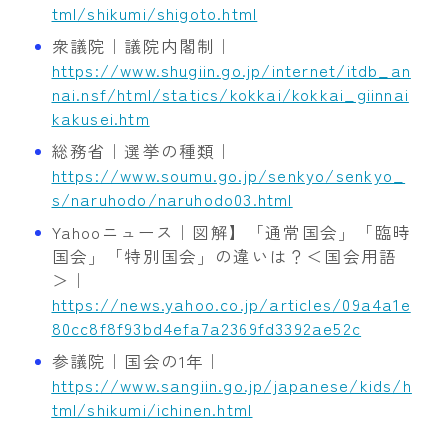
tml/shikumi/shigoto.html
衆議院｜議院内閣制｜
https://www.shugiin.go.jp/internet/itdb_an
nai.nsf/html/statics/kokkai/kokkai_giinnai
kakusei.htm
総務省｜選挙の種類｜
https://www.soumu.go.jp/senkyo/senkyo_
s/naruhodo/naruhodo03.html
Yahooニュース｜図解】「通常国会」「臨時
国会」「特別国会」の違いは？＜国会用語
＞｜
https://news.yahoo.co.jp/articles/09a4a1e
80cc8f8f93bd4efa7a2369fd3392ae52c
参議院｜国会の1年｜
https://www.sangiin.go.jp/japanese/kids/h
tml/shikumi/ichinen.html