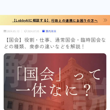
【LobbyAIに相談する】
行政との連携にお困りの方へ
2024.05.13
2024.07.05
国内政治
【国会】役割・仕事、通常国会・臨時国会な
どの種類、衆参の違いなどを解説！