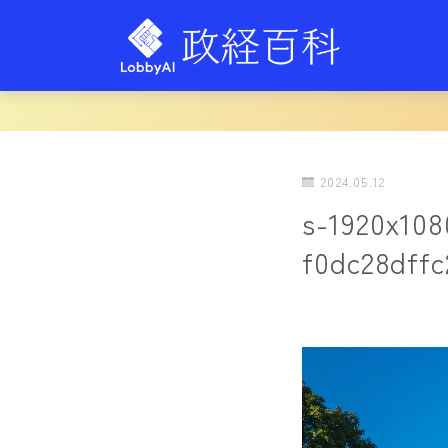
2024.05.12
s-1920x10
f0dc28dffc