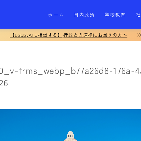
ホーム
国内政治
学校教育
社
【LobbyAIに相談する】
行政との連携にお困りの方へ
80_v-frms_webp_b77a26d8-176a-4
26