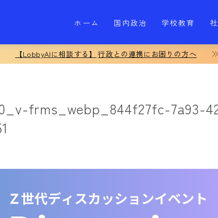
ホーム
国内政治
学校教育
社
【LobbyAIに相談する】
行政との連携にお困りの方へ
80_v-frms_webp_844f27fc-7a93-4
51