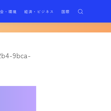
会・環境
経済・ビジネス
国際
2b4-9bca-