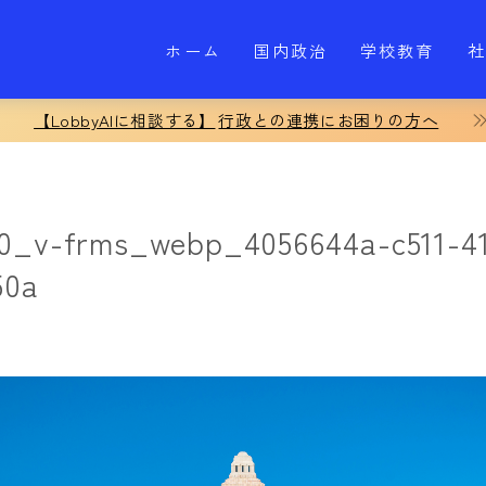
ホーム
国内政治
学校教育
社
【LobbyAIに相談する】
行政との連携にお困りの方へ
80_v-frms_webp_4056644a-c511-41
50a