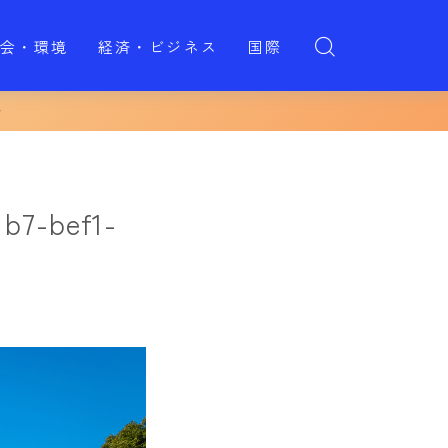
会・環境
経済・ビジネス
国際
b7-bef1-