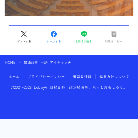
ポストする
シェアする
LINEで送る
URLをコピー
HOME
知識記事_用語_アイキャッチ
＞
ホーム
プライバシーポリシー
運営者情報
編集方針について
2024–2026 LobbyAI 政経百科｜政治経済を、もっとおもしろく。
フォローする
LobbyAIに相談する
行政との連携にお困りの方へ