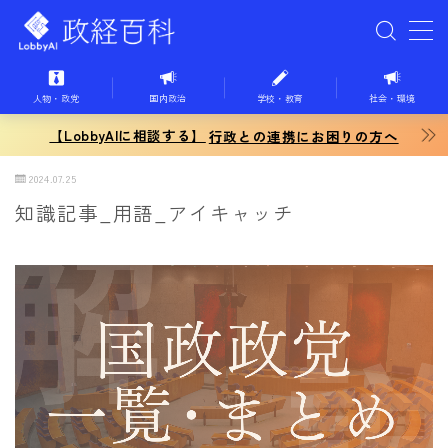
MENU
人物・政党
国内政治
学校・教育
社会・環境
【LobbyAIに相談する】
ホーム
行政との連携にお困りの方へ
2024.07.25
国内政治
知識記事_用語_アイキャッチ
学校教育
社会・環境
経済・ビジネス
国際