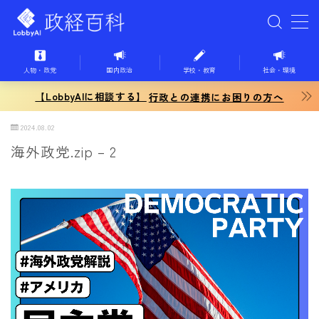
MENU
人物・政党
国内政治
学校・教育
社会・環境
【LobbyAIに相談する】
ホーム
行政との連携にお困りの方へ
2024.08.02
国内政治
海外政党.zip – 2
学校教育
社会・環境
経済・ビジネス
国際