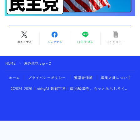
ポストする
シェアする
LINEで送る
URLをコピー
HOME
海外政党.zip – 2
＞
ホーム
プライバシーポリシー
運営者情報
編集方針について
2024–2026 LobbyAI 政経百科｜政治経済を、もっとおもしろく。
フォローする
LobbyAIに相談する
行政との連携にお困りの方へ